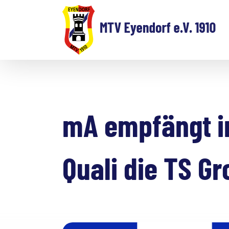
Zum
Inhalt
springen
mA empfängt in
Quali die TS G