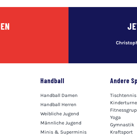
DEN
JE
Christo
Handball
Andere S
Handball Damen
Tischtennis
Kinderturn
Handball Herren
Fitnessgru
Weibliche Jugend
Yoga
Männliche Jugend
Gymnastik
Minis & Superminis
Kraftsport