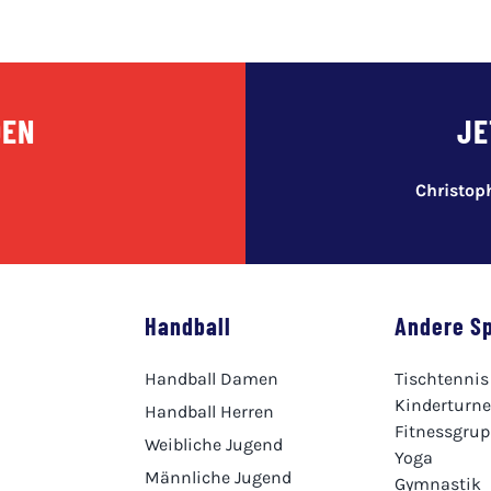
DEN
JE
Christo
Handball
Andere S
Handball Damen
Tischtennis
Kinderturn
Handball Herren
Fitnessgru
Weibliche Jugend
Yoga
Männliche Jugend
Gymnastik