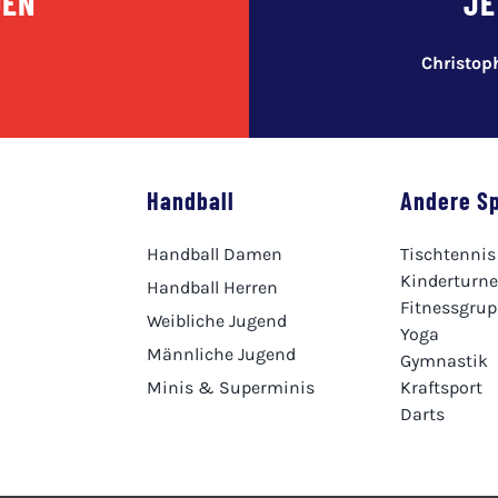
DEN
JE
Christo
Handball
Andere S
Handball Damen
Tischtennis
Kinderturn
Handball Herren
Fitnessgru
Weibliche Jugend
Yoga
Männliche Jugend
Gymnastik
Minis & Superminis
Kraftsport
Darts