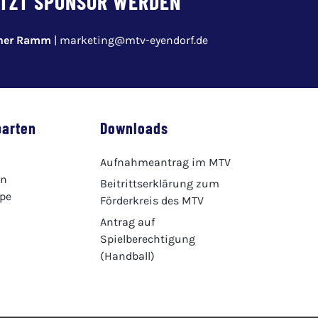
TZT SPONSOR WERDEN
pher Ramm
|
marketing@mtv-eyendorf.de
parten
Downloads
Aufnahmeantrag im MTV
en
Beitrittserklärung zum
ppe
Förderkreis des MTV
Antrag auf
Spielberechtigung
(Handball)