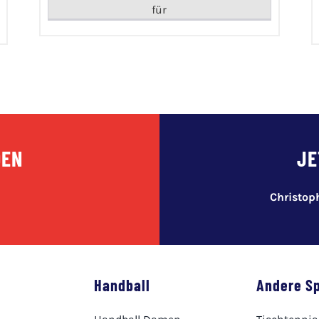
für
DEN
JE
Christo
Handball
Andere S